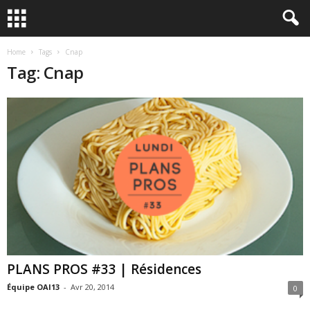
Home
Tags
Cnap
Tag: Cnap
PLANS PROS #33 | Résidences
Équipe OAI13
-
Avr 20, 2014
0