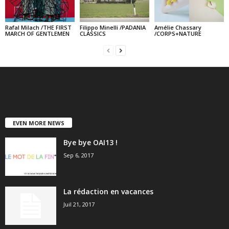
Rafal Milach /THE FIRST
Filippo Minelli /PADANIA
Amélie Chassary
MARCH OF GENTLEMEN
CLASSICS
/CORPS+NATURE
EVEN MORE NEWS
Bye bye OAI13 !
Sep 6, 2017
La rédaction en vacances
Juil 21, 2017