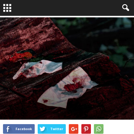
PORTFOLIOS
By
Molly Benn
-
Mar 10, 2015
2145
0
Facebook
Twitter