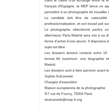
Dans le cadre d’un échange entre la Ma
français d’Espagne, la MEP lance un appe
permettre à un photographe de travailler à
Le candidat doit être de nationalit
professionnalisation, et son travail axé su
Le photographe sélectionné partira u
aller/retour Paris-Madrid sera mis à sa d
forme d’achat d’une œuvre. Il disposera d
sujet est libre.
Les dossiers doivent contenir entre 10 
format A4 maximum, une biographie et 
Madrid.
Les dossiers sont à faire parvenir avant l
Sophie Kulczewski
Chargée d’exposition
Maison européenne de la photographie
5/7 rue de Fourcy, 75004 Paris
skulczewski@mep-fr.org