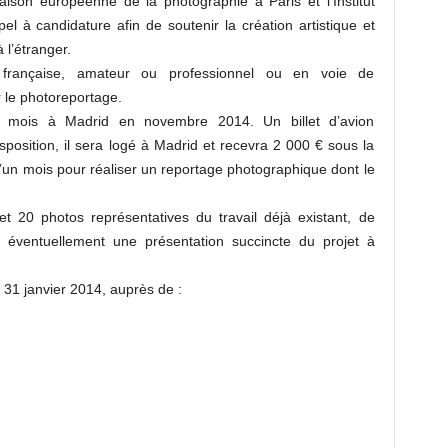
ison européenne de la photographie à Paris et l’Institut
l à candidature afin de soutenir la création artistique et
 l’étranger.
é française, amateur ou professionnel ou en voie de
r le photoreportage.
n mois à Madrid en novembre 2014. Un billet d’avion
isposition, il sera logé à Madrid et recevra 2 000 € sous la
’un mois pour réaliser un reportage photographique dont le
et 20 photos représentatives du travail déjà existant, de
éventuellement une présentation succincte du projet à
e 31 janvier 2014, auprès de :