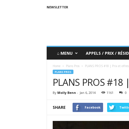
NEWSLETTER
⌂ MENU
APPELS / PRIX / RÉSID
Home
Plans Pros
PLANS PROS #18 | Prix et offres
PLANS PROS
PLANS PROS #18 | P
By
Molly Benn
-
Jan 6, 2014
1161
0
SHARE
Facebook
Twitt