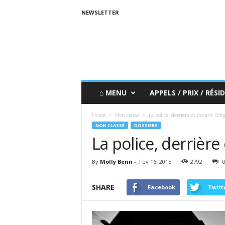
NEWSLETTER
⌂ MENU
APPELS / PRIX / RÉSID
Home
Non classé
La police, derrière et devant l’obje
NON CLASSÉ
DOSSIERS
La police, derrière 
By
Molly Benn
-
Fév 16, 2015
2792
SHARE
Facebook
Twitt