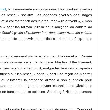
mail
, la communauté web a découvert les nombreux selfies
 les réseaux sociaux. Les légendes diverses des images
ie et la consternation des internautes : « ils arrivent », « mon
 » sont les termes utilisés pour désigner les soldats de
« Shocking! les Ukrainiens font des selfies avec les soldats
tonnent de découvrir des selfies souriants plutôt que des
 nous parviennent sur la situation en Ukraine et en Crimée
lichés comme ceux de la place Maidan. Effectivement,
st pas une zone de conflit, malgré les tensions auxquelles
diffusés sur les réseaux sociaux sont une façon de montrer
ins ou d’intégrer la présence armée à son quotidien pour
ldats, on se photographie devant les tanks. Les Ukrainiens
me en fonction de ses opinions. Shocking ? Non, absolument
parallèle entre les premières photos de guerre en Crimée et