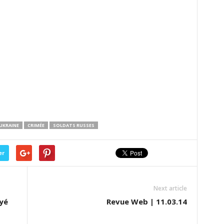
UKRAINE
CRIMÉE
SOLDATS RUSSES
er
Next article
oyé
Revue Web | 11.03.14