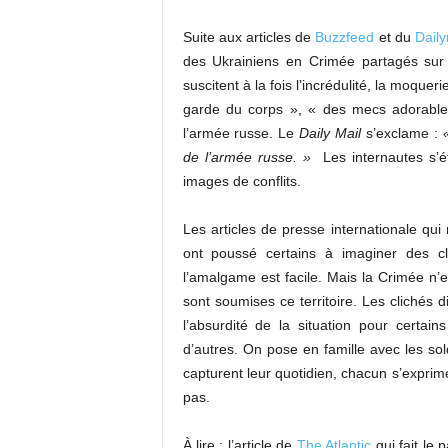
Suite aux articles de
Buzzfeed
et du
Daily
des Ukrainiens en Crimée partagés sur
suscitent à la fois l’incrédulité, la moquer
garde du corps », « des mecs adorables
l’armée russe. Le
Daily Mail
s’exclame :
de l’armée russe. »
Les internautes s’é
images de conflits.
Les articles de presse internationale qui
ont poussé certains à imaginer des c
l’amalgame est facile. Mais la Crimée n’e
sont soumises ce territoire. Les clichés 
l’absurdité de la situation pour certa
d’autres. On pose en famille avec les so
capturent leur quotidien, chacun s’expri
pas.
À lire : l’article de
The Atlantic
qui fait le 