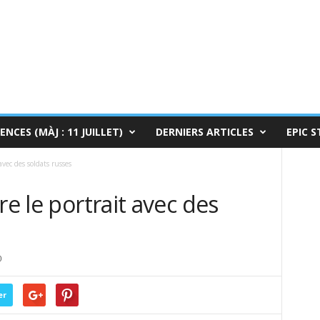
ENCES (MÀJ : 11 JUILLET)
DERNIERS ARTICLES
EPIC S
avec des soldats russes
re le portrait avec des
0
er