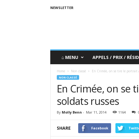
NEWSLETTER
⌂ MENU
APPELS / PRIX / RÉSID
Home
Non classé
En Crimée, on se tire le portrait 
NON CLASSÉ
En Crimée, on se ti
soldats russes
By
Molly Benn
-
Mar 11, 2014
1164
SHARE
Facebook
Twitt