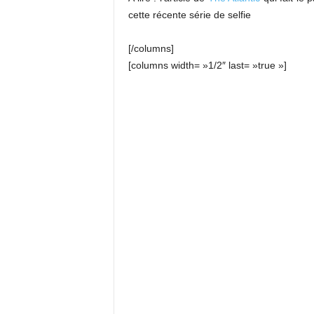
cette récente série de selfie
[/columns]
[columns width= »1/2″ last= »true »]