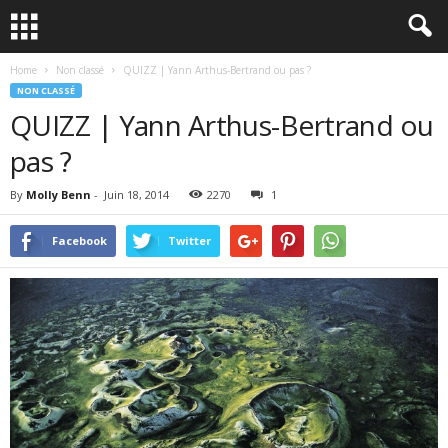
Home
Non classé
QUIZZ | Yann Arthus-Bertrand ou pas ?
NON CLASSÉ
QUIZZ | Yann Arthus-Bertrand ou
pas ?
By
Molly Benn
-
Juin 18, 2014
2270
1
Facebook
Twitter