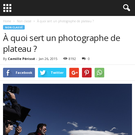
Home
Non classé
À quoi sert un photographe de plateau ?
NON CLASSÉ
À quoi sert un photographe de
plateau ?
By
Camille Périssé
-
Jan 26, 2015
8192
0
Facebook
Twitter