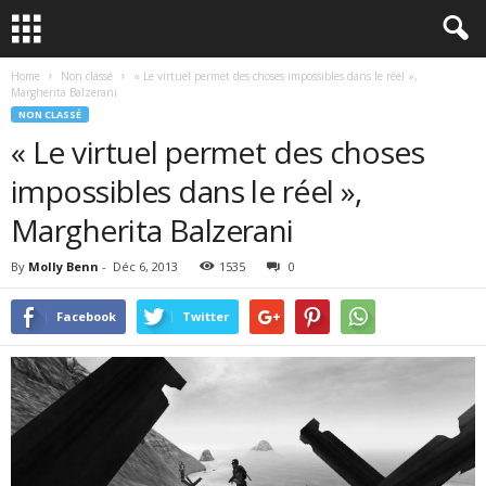
Home
Non classé
« Le virtuel permet des choses impossibles dans le réel »,
Margherita Balzerani
NON CLASSÉ
« Le virtuel permet des choses
impossibles dans le réel »,
Margherita Balzerani
By
Molly Benn
-
Déc 6, 2013
1535
0
Facebook
Twitter