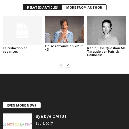
RELATED ARTICLES
MORE FROM AUTHOR
On se retrouve en 2017 !
La rédaction en
(radio) Une Question Me
<3
vacances
Taraude par Patrick
Gaillardin
EVEN MORE NEWS
Bye bye OAI13 !
Sep 6, 2017