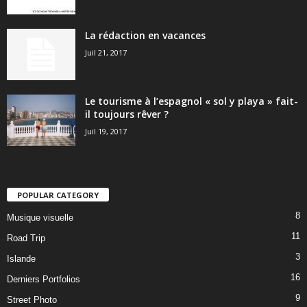
La rédaction en vacances
Juil 21, 2017
Le tourisme à l’espagnol « sol y playa » fait-
il toujours rêver ?
Juil 19, 2017
POPULAR CATEGORY
8
Musique visuelle
11
Road Trip
3
Islande
16
Derniers Portfolios
9
Street Photo