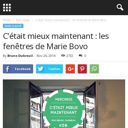
Home
Non classé
C’était mieux maintenant : les fenêtres de Marie Bovo
NON CLASSÉ
C’était mieux maintenant : les
fenêtres de Marie Bovo
By
Bruno Dubreuil
-
Nov 26, 2014
2732
0
Facebook
Twitter