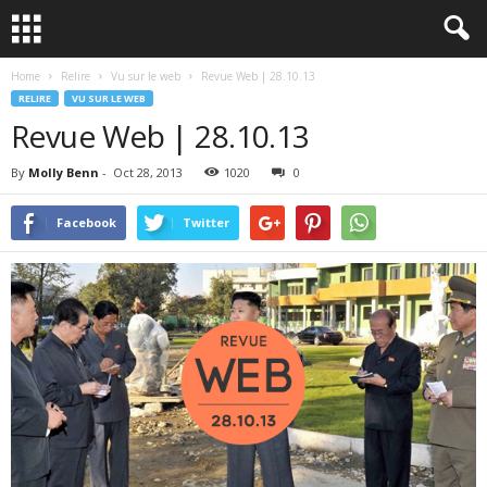
Home
Relire
Vu sur le web
Revue Web | 28.10.13
RELIRE
VU SUR LE WEB
Revue Web | 28.10.13
By
Molly Benn
-
Oct 28, 2013
1020
0
Facebook
Twitter