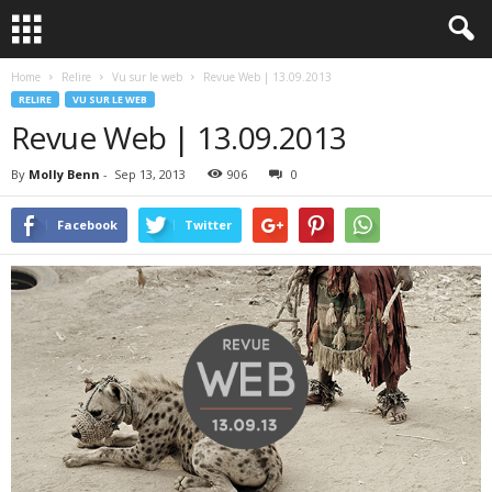
Home
Relire
Vu sur le web
Revue Web | 13.09.2013
RELIRE
VU SUR LE WEB
Revue Web | 13.09.2013
By
Molly Benn
-
Sep 13, 2013
906
0
Facebook
Twitter