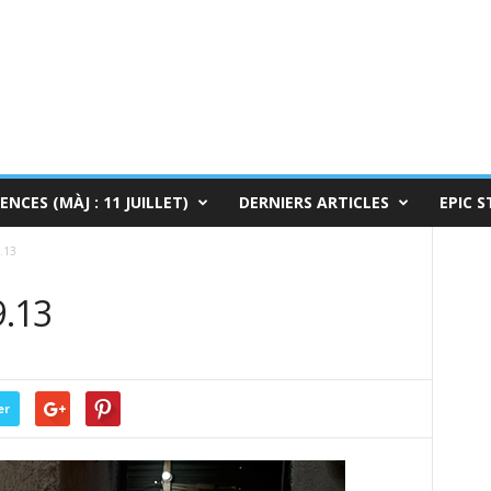
ENCES (MÀJ : 11 JUILLET)
DERNIERS ARTICLES
EPIC S
.13
9.13
er