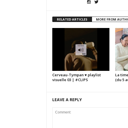
RELATED ARTICLES
MORE FROM AUTH
Cerveau-Tympan ♥ playlist
La tim
visuelle 03 | #CLIPS
(du 5 
LEAVE A REPLY