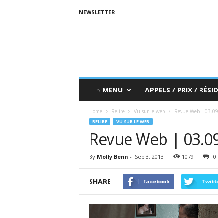
NEWSLETTER
⌂ MENU
APPELS / PRIX / RÉSID
Home
Relire
Vu sur le web
Revue Web | 03.09
RELIRE
VU SUR LE WEB
Revue Web | 03.0
By
Molly Benn
-
Sep 3, 2013
1079
0
SHARE
Facebook
Twitt