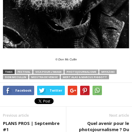
© Don Mc Cullin
TAGS
FESTIVAL
VISA POUR L'IMAGE
PHOTOJOURNALISME
MIYAZAKI
DON MCCULLIN
MOSTRA DE VENISE
MERT ALAS & MARCUS PIGGOTT
Facebook
Twitter
Previous article
Next article
PLANS PROS | Septembre
Quel avenir pour le
#1
photojournalisme ? Du