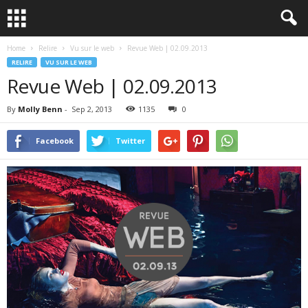
Home
Relire
Vu sur le web
Revue Web | 02.09.2013
RELIRE
VU SUR LE WEB
Revue Web | 02.09.2013
By
Molly Benn
-
Sep 2, 2013
1135
0
Facebook
Twitter