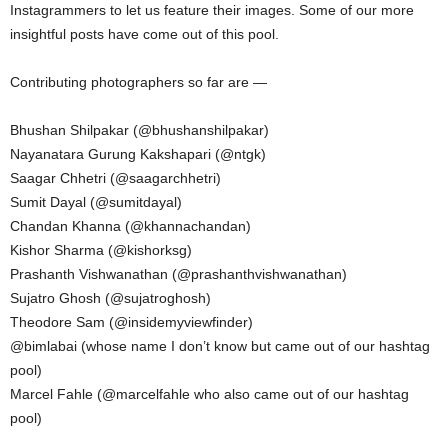
Instagrammers to let us feature their images. Some of our more
insightful posts have come out of this pool.
Contributing photographers so far are —
Bhushan Shilpakar (@bhushanshilpakar)
Nayanatara Gurung Kakshapari (@ntgk)
Saagar Chhetri (@saagarchhetri)
Sumit Dayal (@sumitdayal)
Chandan Khanna (@khannachandan)
Kishor Sharma (@kishorksg)
Prashanth Vishwanathan (@prashanthvishwanathan)
Sujatro Ghosh (@sujatroghosh)
Theodore Sam (@insidemyviewfinder)
@bimlabai (whose name I don’t know but came out of our hashtag
pool)
Marcel Fahle (@marcelfahle who also came out of our hashtag
pool)