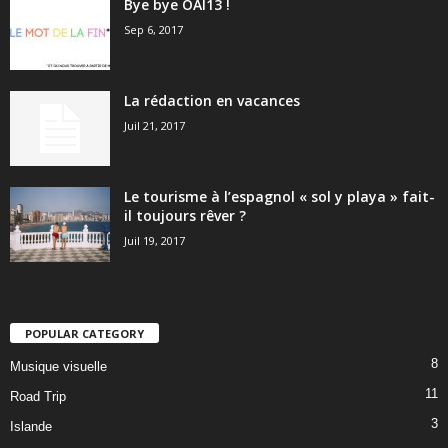
Bye bye OAI13 !
Sep 6, 2017
La rédaction en vacances
Juil 21, 2017
Le tourisme à l’espagnol « sol y playa » fait-
il toujours rêver ?
Juil 19, 2017
POPULAR CATEGORY
8
Musique visuelle
11
Road Trip
3
Islande