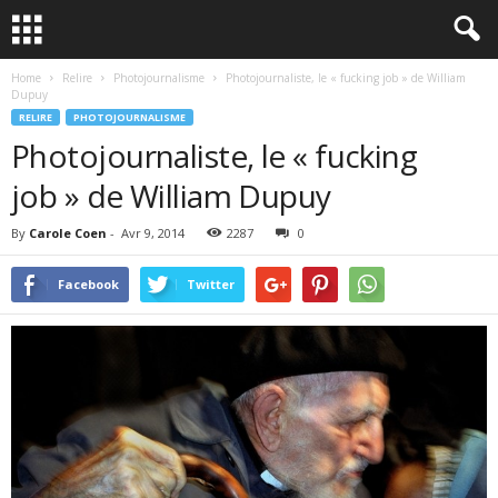
Home
Relire
Photojournalisme
Photojournaliste, le « fucking job » de William
Dupuy
RELIRE
PHOTOJOURNALISME
Photojournaliste, le « fucking
job » de William Dupuy
By
Carole Coen
-
Avr 9, 2014
2287
0
Facebook
Twitter