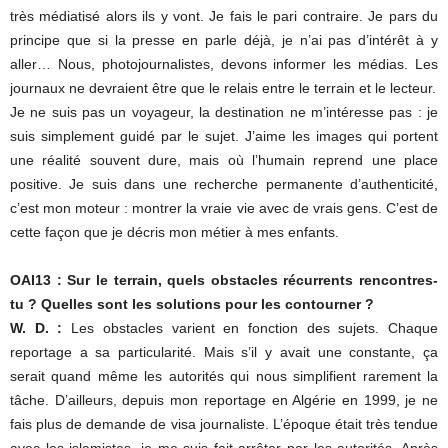
très médiatisé alors ils y vont. Je fais le pari contraire. Je pars du
principe que si la presse en parle déjà, je n’ai pas d’intérêt à y
aller… Nous, photojournalistes, devons informer les médias. Les
journaux ne devraient être que le relais entre le terrain et le lecteur.
Je ne suis pas un voyageur, la destination ne m’intéresse pas : je
suis simplement guidé par le sujet. J’aime les images qui portent
une réalité souvent dure, mais où l’humain reprend une place
positive. Je suis dans une recherche permanente d’authenticité,
c’est mon moteur : montrer la vraie vie avec de vrais gens. C’est de
cette façon que je décris mon métier à mes enfants.
OAI13 : Sur le terrain, quels obstacles récurrents rencontres-
tu ? Quelles sont les solutions pour les contourner ?
W. D. :
Les obstacles varient en fonction des sujets. Chaque
reportage a sa particularité. Mais s’il y avait une constante, ça
serait quand même les autorités qui nous simplifient rarement la
tâche. D’ailleurs, depuis mon reportage en Algérie en 1999, je ne
fais plus de demande de visa journaliste. L’époque était très tendue
avec les islamistes, je me suis fait arrêter par les autorités. Après