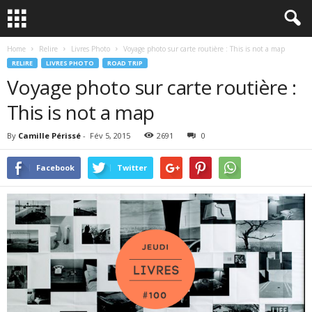
Home
Relire
Livres Photo
Voyage photo sur carte routière : This is not a map
RELIRE
LIVRES PHOTO
ROAD TRIP
Voyage photo sur carte routière :
This is not a map
By
Camille Périssé
-
Fév 5, 2015
2691
0
Facebook
Twitter