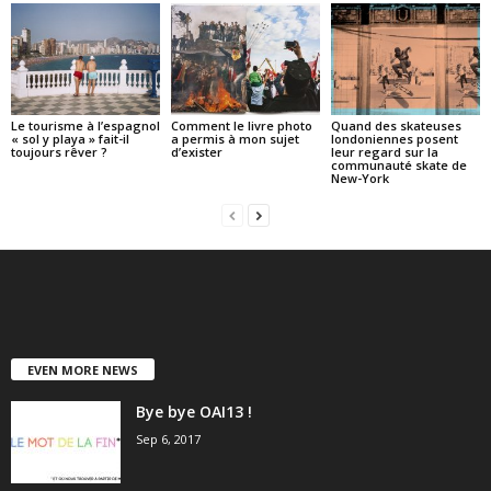
Le tourisme à l’espagnol
Comment le livre photo
Quand des skateuses
« sol y playa » fait-il
a permis à mon sujet
londoniennes posent
toujours rêver ?
d’exister
leur regard sur la
communauté skate de
New-York
EVEN MORE NEWS
Bye bye OAI13 !
Sep 6, 2017