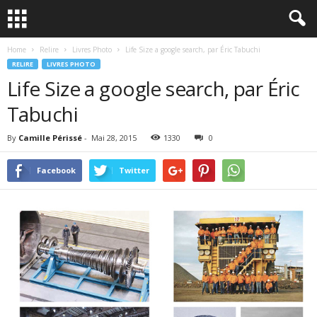
Home
Relire
Livres Photo
Life Size a google search, par Éric Tabuchi
RELIRE
LIVRES PHOTO
Life Size a google search, par Éric
Tabuchi
By
Camille Périssé
-
Mai 28, 2015
1330
0
Facebook
Twitter