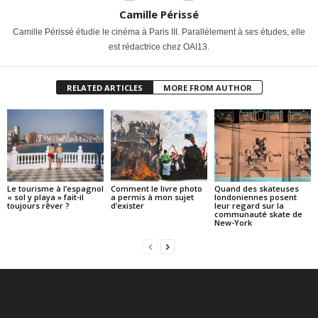
Camille Périssé
Camille Périssé étudie le cinéma à Paris III. Parallèlement à ses études, elle
est rédactrice chez OAI13.
RELATED ARTICLES
MORE FROM AUTHOR
Le tourisme à l’espagnol
Comment le livre photo
Quand des skateuses
« sol y playa » fait-il
a permis à mon sujet
londoniennes posent
toujours rêver ?
d’exister
leur regard sur la
communauté skate de
New-York