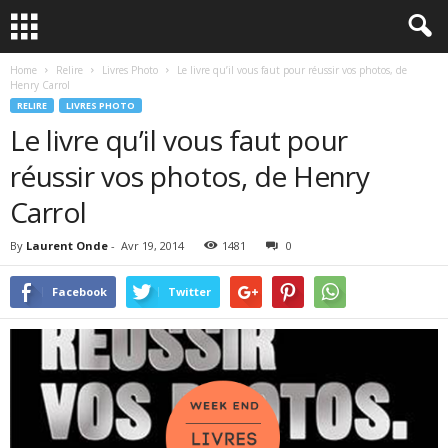
Home
Relire
Livres Photo
Le livre qu’il vous faut pour réussir vos photos, de
Henry Carrol
RELIRE
LIVRES PHOTO
Le livre qu’il vous faut pour
réussir vos photos, de Henry
Carrol
By
Laurent Onde
-
Avr 19, 2014
1481
0
Facebook
Twitter