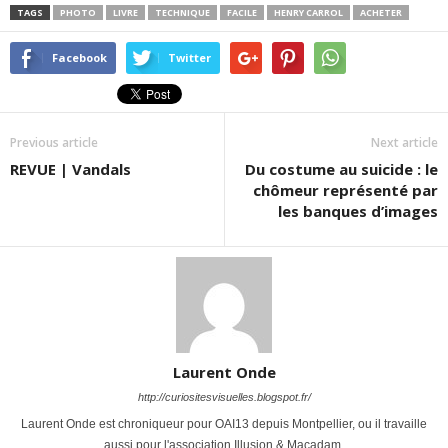
TAGS
PHOTO
LIVRE
TECHNIQUE
FACILE
HENRY CARROL
ACHETER
Facebook
Twitter
Previous article
Next article
REVUE | Vandals
Du costume au suicide : le
chômeur représenté par
les banques d’images
Laurent Onde
http://curiositesvisuelles.blogspot.fr/
Laurent Onde est chroniqueur pour OAI13 depuis Montpellier, ou il travaille
aussi pour l'association Illusion & Macadam.