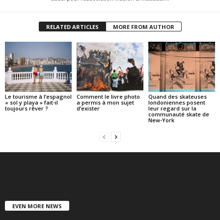
RELATED ARTICLES
MORE FROM AUTHOR
Le tourisme à l’espagnol
Comment le livre photo
Quand des skateuses
« sol y playa » fait-il
a permis à mon sujet
londoniennes posent
toujours rêver ?
d’exister
leur regard sur la
communauté skate de
New-York
EVEN MORE NEWS