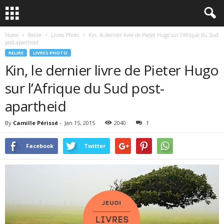
Home
Relire
Livres Photo
Kin, le dernier livre de Pieter Hugo sur l’Afrique du Sud
post-apartheid
RELIRE
LIVRES PHOTO
Kin, le dernier livre de Pieter Hugo
sur l’Afrique du Sud post-
apartheid
By
Camille Périssé
-
Jan 15, 2015
2040
1
Facebook
Twitter