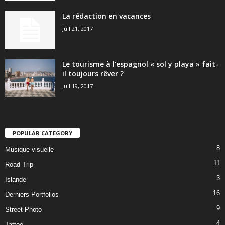
La rédaction en vacances
Juil 21, 2017
Le tourisme à l’espagnol « sol y playa » fait-
il toujours rêver ?
Juil 19, 2017
POPULAR CATEGORY
8
Musique visuelle
11
Road Trip
3
Islande
16
Derniers Portfolios
9
Street Photo
4
Tattoo