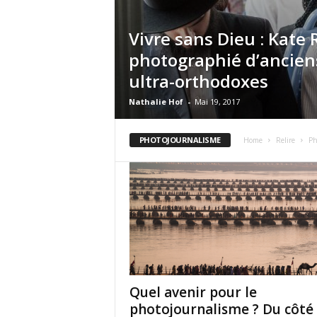
Vivre sans Dieu : Kate 
photographié d’anciens
ultra-orthodoxes
Nathalie Hof
-
Mai 19, 2017
PHOTOJOURNALISME
Home
Relire
Ph
Quel avenir pour le
photojournalisme ? Du côté