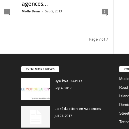
agences…
Molly Benn
-
Sep 2, 2013
1
3
Page 7 of 7
EVEN MORE NEWS
PO
Musiq
Bye bye OAI13 !
Road 
Sep 6, 2017
Islan
Dernie
La rédaction en vacances
Stree
Juil 21, 2017
Tatto