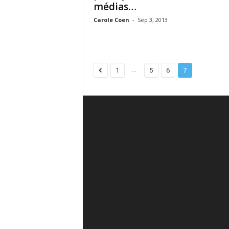
médias…
Carole Coen
-
Sep 3, 2013
...
1
5
6
7