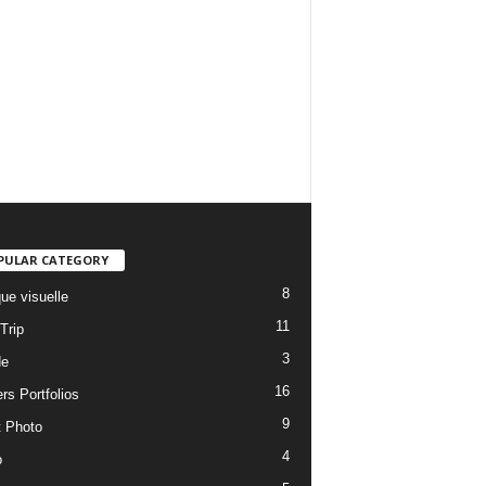
PULAR CATEGORY
8
ue visuelle
11
Trip
3
de
16
rs Portfolios
9
t Photo
4
o