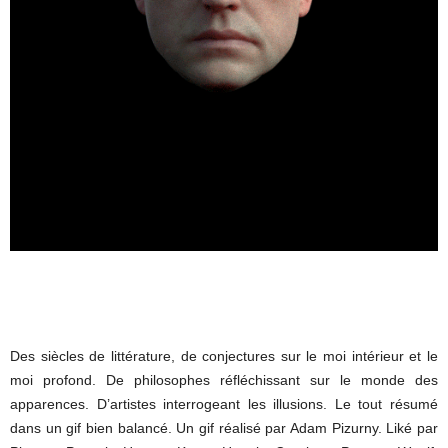
Des siècles de littérature, de conjectures sur le moi intérieur et le
moi profond. De philosophes réfléchissant sur le monde des
apparences. D’artistes interrogeant les illusions. Le tout résumé
dans un gif bien balancé. Un gif réalisé par Adam Pizurny. Liké par