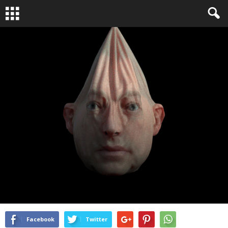
BRÈVE
GIF
By
Bruno Dubreuil
-
Avr 1, 2016
2847
0
Facebook
Twitter