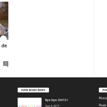
o de
3
EVEN MORE NEWS
PO
Musiq
Bye bye OAI13 !
Road 
Sep 6, 2017