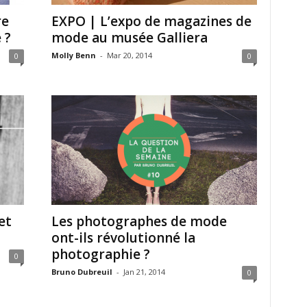
re
EXPO | L’expo de magazines de
 ?
mode au musée Galliera
Molly Benn
-
Mar 20, 2014
0
0
et
Les photographes de mode
ont-ils révolutionné la
photographie ?
0
Bruno Dubreuil
-
Jan 21, 2014
0