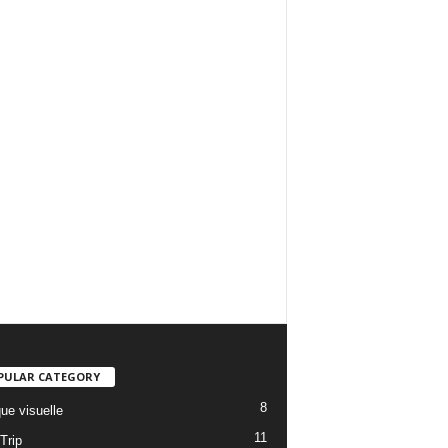
PULAR CATEGORY
8
ue visuelle
11
Trip