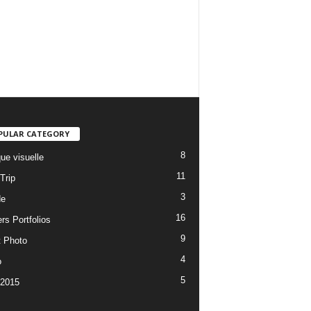
PULAR CATEGORY
8
ue visuelle
11
Trip
3
de
16
rs Portfolios
9
t Photo
4
o
5
 2015