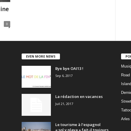
ine
0
EVEN MORE NEWS
PO
Musiq
Bye bye OAI13 !
Road 
Sep 6, 2017
Islan
Dernie
La rédaction en vacances
Stree
Juil 21, 2017
Tatto
Arles
Le tourisme à l’espagnol
« sol y playa » fait-il toujours