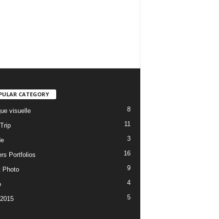
PULAR CATEGORY
8
ue visuelle
11
Trip
3
de
16
rs Portfolios
9
t Photo
4
o
5
 2015