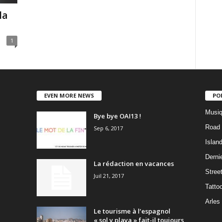
la
1
EVEN MORE NEWS
PO
Musiq
Bye bye OAI13 !
Road 
Sep 6, 2017
Islan
Dernie
La rédaction en vacances
Stree
Juil 21, 2017
Tatto
Arles
Le tourisme à l’espagnol
« sol y playa » fait-il toujours