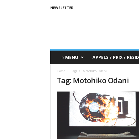
NEWSLETTER
⌂ MENU
APPELS / PRIX / RÉSID
Home
Tags
Motohiko Odani
Tag: Motohiko Odani