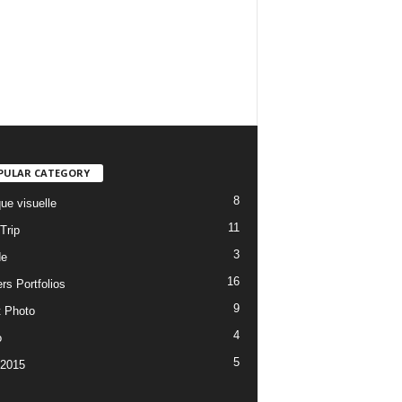
PULAR CATEGORY
8
ue visuelle
11
Trip
3
de
16
rs Portfolios
9
t Photo
4
o
5
 2015