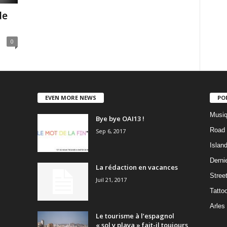
de
0
EVEN MORE NEWS
PO
Musiq
Bye bye OAI13 !
Road 
Sep 6, 2017
Islan
Dernie
La rédaction en vacances
Stree
Juil 21, 2017
Tatto
Arles
Le tourisme à l’espagnol
« sol y playa » fait-il toujours