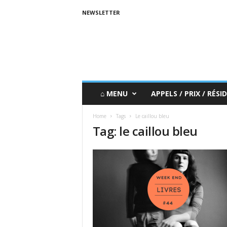
NEWSLETTER
⌂ MENU
APPELS / PRIX / RÉSID
Home
Tags
Le caillou bleu
Tag: le caillou bleu