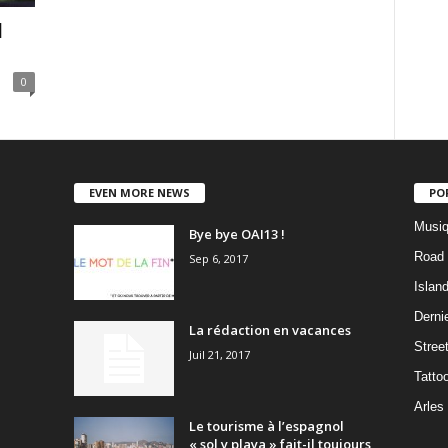
l
0
EVEN MORE NEWS
PO
Musiq
Bye bye OAI13 !
Road 
Sep 6, 2017
Islan
Dernie
La rédaction en vacances
Stree
Juil 21, 2017
Tatto
Arles
Le tourisme à l’espagnol
« sol y playa » fait-il toujours