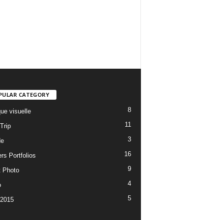
PULAR CATEGORY
8
ue visuelle
11
Trip
3
de
16
rs Portfolios
9
t Photo
4
o
5
 2015