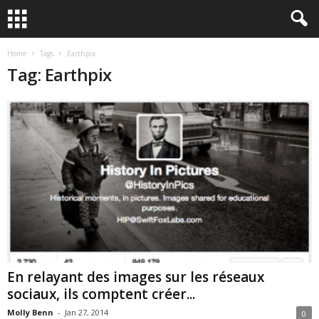
Home
Tags
Earthpix
Tag: Earthpix
En relayant des images sur les réseaux
sociaux, ils comptent créer...
Molly Benn
-
Jan 27, 2014
0