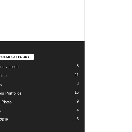
PULAR CATEGORY
8
ue visuelle
11
Trip
3
de
16
rs Portfolios
9
t Photo
4
o
5
 2015