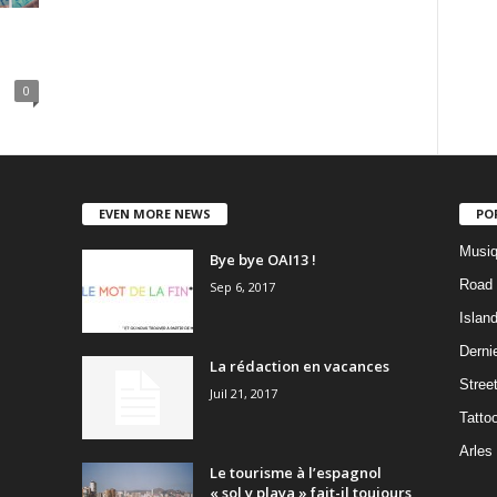
0
EVEN MORE NEWS
PO
Musiq
Bye bye OAI13 !
Road 
Sep 6, 2017
Islan
Dernie
La rédaction en vacances
Stree
Juil 21, 2017
Tatto
Arles
Le tourisme à l’espagnol
« sol y playa » fait-il toujours