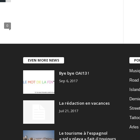
0
EVEN MORE NEWS
PO
Musiq
Bye bye OAI13 !
Road 
Sep 6, 2017
Islan
Dernie
La rédaction en vacances
Stree
Juil 21, 2017
Tatto
Arles
Le tourisme à l’espagnol
« sol y playa » fait-il toujours