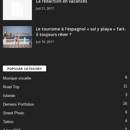
La rédaction en vacances
Juil 21, 2017
Le tourisme à l’espagnol « sol y playa » fait-
il toujours rêver ?
Juil 19, 2017
POPULAR CATEGORY
8
Musique visuelle
11
Road Trip
3
Islande
16
Derniers Portfolios
9
Street Photo
4
Tattoo
5