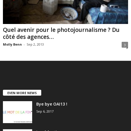
Quel avenir pour le photojournalisme ? Du
côté des agences…
Molly Benn
-
Sep 2, 2013
3
EVEN MORE NEWS
Bye bye OAI13 !
Sep 6, 2017