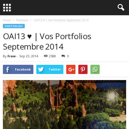
Home
Portfolios
OAI13 ♥ | Vos Portfolios Septembre 2014
PORTFOLIOS
OAI13 ♥ | Vos Portfolios
Septembre 2014
By
Fraw
-
Sep 23, 2014
2588
0
Facebook
Twitter