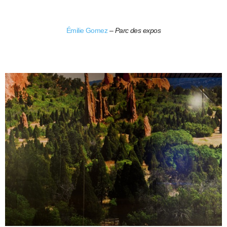
Émilie Gomez
–
Parc des expos